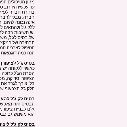
מגוון הטיפולים הני
עד עכשיו היו רוב 
בוחרת חברה לפי ש
חברה, מבלי להבחין 
אינה נכונה להיום.
ללק ג'ל ולהתאים ל
יש חשיבות רבה לה
של בסיס לג'ל, משנ
הבחירה של המקצו
הטיפול לצרכיה המי
הנה כמה דוגמאות ל
בסיס ג'ל לציפורן
כאשר ללקוחה יש צי
הסרת הג'ל כרוכה ב
הציפורן סדוקה, מפ
בלי צורך לגרד את 
הלק ג'ל הצבעוני שי
בסיס לק ג'ל להאר
הבסיס הזה מאפשר 
גלם לבניית ציפורנ
הוא משמש גם כבסיס
בסיס לק ג'ל ליציר