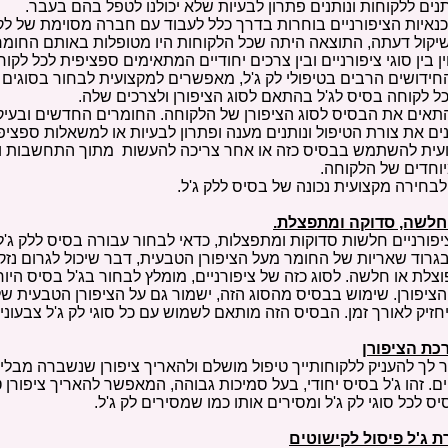
תנים ללקוחות ונותנים פתרון לבעיות שלא יכולנו לטפל בהם בעבר.
טכנאיות הציפורניים בוחרות בדרך כלל לעבוד עם חברה מסוימת של לק 
יקול דעתה, התוצאה היתה שכל הלקוחות היו מטופלות באותם החומר
בין סוגי ציפורניים ובין צרכים יחודיים המתאימים ספציפית לכל לקו
 החידושים הרבים בטיפולי לק ג'ל, מאפשרים למקצועית לבחור בסוגים
כל לקוחה בסיס לג'ל בהתאם לסוג הציפורן ולצרכים שלה.
תאים את הבסיס לסוג הציפורן של הלקוחה. החומרים החדשים ובעיק
ים את צורת הטיפול ונותנים מענה ופתרון לבעיות או למשאלות ספציפ
עית להשתמש בבסיס כזה או אחר צריכה להעשות מתוך התחשבות 
וחדים של הלקוחה.
בחירה מקצועית נכונה של בסיס ללק ג'ל.
 חלשה, סדוקה ומתפצלת.
פורניים חלשות סדוקות ומתפצלות, כדאי לבחור עבורה בסיס ללק ג'ל 
גרוד שאריות של החומר מעל הציפורן הטבעית, דבר שיכול לגרום נזק
וצלת או חלשה. לסוג כזה של ציפורניים, מומלץ לבחור בג'ל בסיס היו
הציפורן. שימוש בבסיס מהסוג הזה, ישמור גם על הציפורן הטבעית של
חזיק לאורך זמן. הבסיס הזה מותאם לשמוש עם כל סוגי לק ג'ל צבעוני
כת הציפורן
לך להעניק ללקוחותייך טיפול מושלם ולהאריך ציפורן שנשברה מבל
יים. זהו ג'ל בסיס יחודי, בעל סמיכות גבוהה, המאפשר להאריך ציפור
 לכל סוגי לק ג'ל ומסירים אותו כמו שמסירים לק ג'ל.
ת ג'ל פיסול לקישוטים