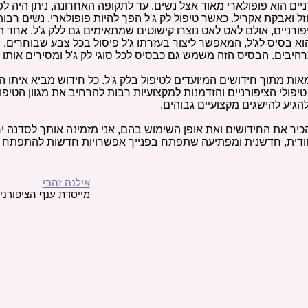
ניים הוא פופולארי מאוד אצל נשים. עד לתקופה האחרונה, ניתן היה ל
וזל ואבקת אקריל. כאשר טיפול לק ג'ל הפך להיות פופולארי, נשים רבות
יפורניים, אולם לאט לאט נוצרו קישוטים שמתאימים גם ללק ג'ל. אחד 
וא בסיס לג'ל, המאפשר ליצור בעזרתו ג'ל פיסול בכל צבע שבוחרים. 
מרהיבים. הבסיס הזה משמש גם כבסיס לכל סוגי לק ג'ל ומסירים אותו
ות מתוך חידושים המיועדים לטיפול בלק ג'ל. כל חידוש מביא איתו
פולי הציפורניים והזדמנות למקצועיות רבות להרחיב את מגוון הטיפו
גיע להישגים מקצועיים גבוהים.
כיר את החידושים ואת אופן השימוש בהם, אני מזמינה אותך לסדנה י
חודית, חדשנית ומפתיעה שתפתח בפנייך אפשרויות חדשות להתפתח 
אילנה זהבי
מייסדת ענף הציפורני