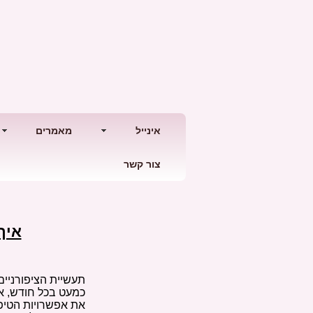
אינייל
מאמרים
צור קשר
דף הבית
>>
מאמרים
>>
לק ג'ל
>> איך בוחרים ג'ל בסיס (BASE COAT)
איך
תעשיית הציפורניים
כמעט בכל חודש, אנ
את אפשרויות הטיפ